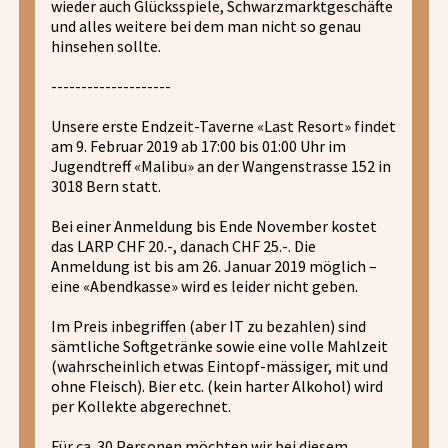
wieder auch Glücksspiele, Schwarzmarktgeschäfte
und alles weitere bei dem man nicht so genau
hinsehen sollte.
--------------------
Unsere erste Endzeit-Taverne «Last Resort» findet
am 9. Februar 2019 ab 17:00 bis 01:00 Uhr im
Jugendtreff «Malibu» an der Wangenstrasse 152 in
3018 Bern statt.
Bei einer Anmeldung bis Ende November kostet
das LARP CHF 20.-, danach CHF 25.-. Die
Anmeldung ist bis am 26. Januar 2019 möglich –
eine «Abendkasse» wird es leider nicht geben.
Im Preis inbegriffen (aber IT zu bezahlen) sind
sämtliche Softgetränke sowie eine volle Mahlzeit
(wahrscheinlich etwas Eintopf-mässiger, mit und
ohne Fleisch). Bier etc. (kein harter Alkohol) wird
per Kollekte abgerechnet.
Für ca. 30 Personen möchten wir bei diesem