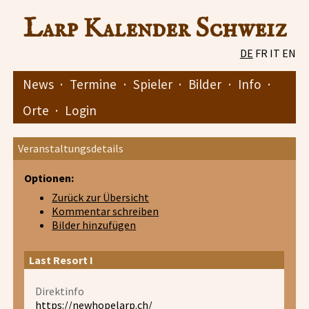
Larp Kalender Schweiz
DE
FR
IT
EN
News
·
Termine
·
Spieler
·
Bilder
·
Info
·
Orte
·
Login
Veranstaltungsdetails
Optionen:
Zurück zur Übersicht
Kommentar schreiben
Bilder hinzufügen
Last Resort I
Direktinfo
https://newhopelarp.ch/