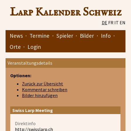
Larp Kalender Schweiz
DE
FR
IT
EN
News
·
Termine
·
Spieler
·
Bilder
·
Info
·
Orte
·
Login
Veranstaltungsdetails
Optionen:
Zurück zur Übersicht
Kommentar schreiben
Bilder hinzufügen
Swiss Larp Meeting
Direktinfo
http://swisslarp.ch