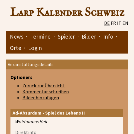
Larp Kalender Schweiz
DE
FR
IT
EN
News
·
Termine
·
Spieler
·
Bilder
·
Info
·
Orte
·
Login
Veranstaltungsdetails
Optionen:
Zurück zur Übersicht
Kommentar schreiben
Bilder hinzufügen
Ad-Absurdum - Spiel des Lebens II
Waidmanns Heil
Direktinfo