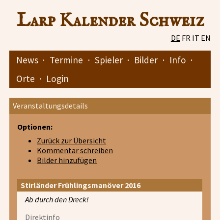
Larp Kalender Schweiz
DE
FR
IT
EN
News
·
Termine
·
Spieler
·
Bilder
·
Info
·
Orte
·
Login
Veranstaltungsdetails
Optionen:
Zurück zur Übersicht
Kommentar schreiben
Bilder hinzufügen
Stirländer Frühlingsmanöver 2016
Ab durch den Dreck!
Direktinfo