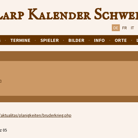
arp Kalender Schwe
DE
FR
IT
S
·
TERMINE
·
SPIELER
·
BILDER
·
INFO
·
ORTE
·
n
/aktualitas/planigkeiten/bruderkrieg.php
rz 05