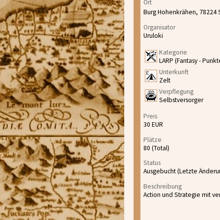
Ort
Burg Hohenkrähen, 78224 
Organisator
Uruloki
Kategorie
LARP (Fantasy - Punkt
Unterkunft
Zelt
Verpflegung
Selbstversorger
Preis
30 EUR
Plätze
80 (Total)
Status
Ausgebucht (Letzte Änderun
Beschreibung
Action und Strategie mit v