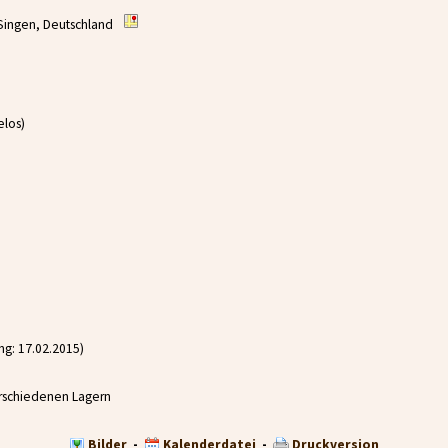
Singen, Deutschland
elos)
g: 17.02.2015)
erschiedenen Lagern
Bilder
-
Kalenderdatei
-
Druckversion