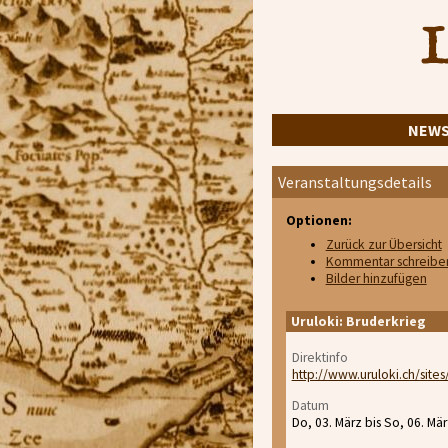
L
NEW
Veranstaltungsdetails
Optionen:
Zurück zur Übersicht
Kommentar schreibe
Bilder hinzufügen
Uruloki: Bruderkrieg
Direktinfo
http://www.uruloki.ch/sites
Datum
Do, 03. März bis So, 06. Mä