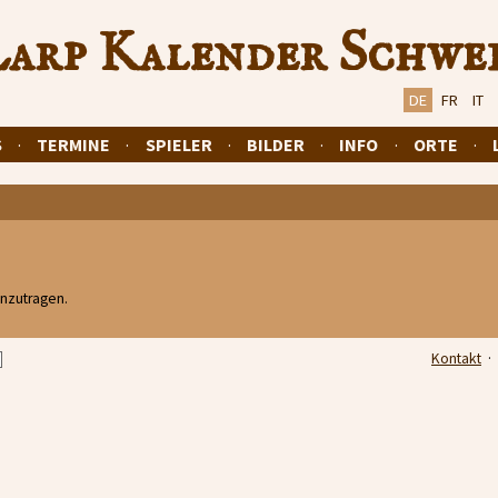
arp Kalender Schwe
DE
FR
IT
S
·
TERMINE
·
SPIELER
·
BILDER
·
INFO
·
ORTE
·
inzutragen.
Kontakt
·