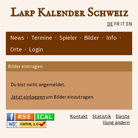
Larp Kalender Schweiz
DE
FR
IT
EN
News
·
Termine
·
Spieler
·
Bilder
·
Info
·
Orte
·
Login
Bilder eintragen
Du bist nicht angemeldet.
Jetzt einloggen
um Bilder einzutragen.
Kontakt
·
Statistik
·
Darste
llung ändern