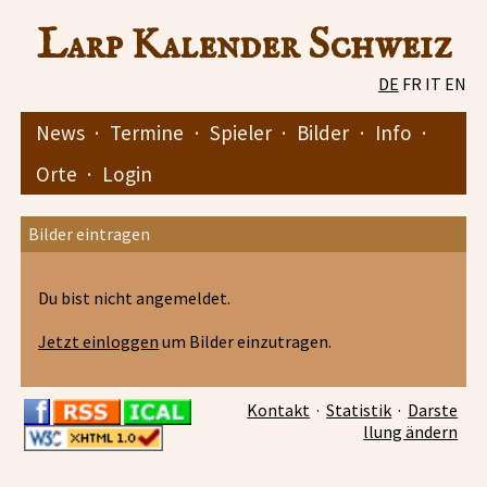
Larp Kalender Schweiz
DE
FR
IT
EN
News
·
Termine
·
Spieler
·
Bilder
·
Info
·
Orte
·
Login
Bilder eintragen
Du bist nicht angemeldet.
Jetzt einloggen
um Bilder einzutragen.
Kontakt
·
Statistik
·
Darste
llung ändern