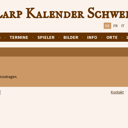
arp Kalender Schwe
DE
FR
IT
S
·
TERMINE
·
SPIELER
·
BILDER
·
INFO
·
ORTE
·
inzutragen.
Kontakt
·