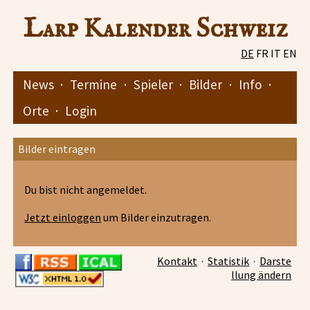
Larp Kalender Schweiz
DE
FR
IT
EN
News
·
Termine
·
Spieler
·
Bilder
·
Info
·
Orte
·
Login
Bilder eintragen
Du bist nicht angemeldet.
Jetzt einloggen
um Bilder einzutragen.
Kontakt
·
Statistik
·
Darste
llung ändern