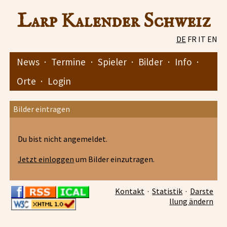
Larp Kalender Schweiz
DE
FR
IT
EN
News
·
Termine
·
Spieler
·
Bilder
·
Info
·
Orte
·
Login
Bilder eintragen
Du bist nicht angemeldet.
Jetzt einloggen
um Bilder einzutragen.
Kontakt
·
Statistik
·
Darste
llung ändern