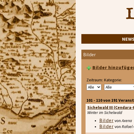
L
NEW
Bilder
Bilder hinzufüge
Zeitraum:
Kategorie:
101 - 110 von 191 Verans
Sichelwald III (Cendara
Winter im Sichelwald
Bilder
von
Axena
Bilder
von
Rafael