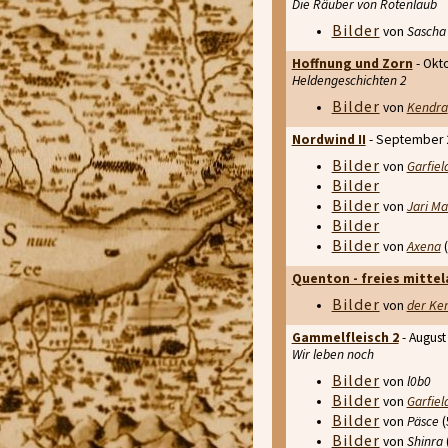
Die Räuber von Rotenlaub
Bilder
von
Sascha 
Hoffnung und Zorn
- Okt
Heldengeschichten 2
Bilder
von
Kendra
Nordwind II
- September 
Bilder
von
Garfiel
Bilder
Bilder
von
Jari Ma
Bilder
Bilder
von
Axena
(
Quenton - freies mittel
Bilder
von
der Ken
Gammelfleisch 2
- August
Wir leben noch
Bilder
von
l0b0
Bilder
von
Garfiel
Bilder
von
Päsce
(
Bilder
von
Shinra