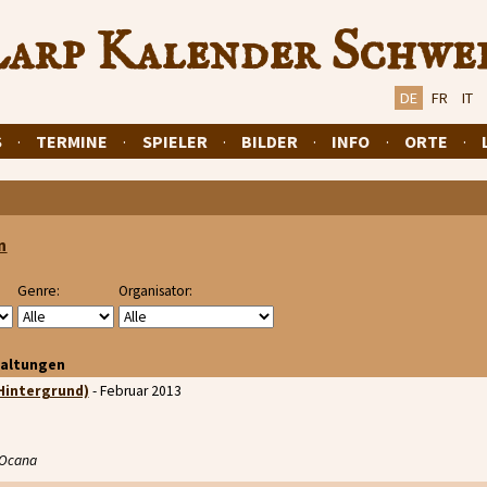
arp Kalender Schwe
DE
FR
IT
S
·
TERMINE
·
SPIELER
·
BILDER
·
INFO
·
ORTE
·
n
Genre:
Organisator:
taltungen
-Hintergrund)
- Februar 2013
 Ocana