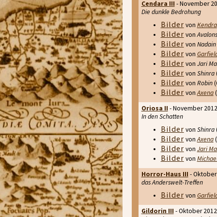
Cendara III
- November 2
Die dunkle Bedrohung
Bilder
von
Kendra
Bilder
von
Avalons
Bilder
von
Nadain
Bilder
von
Garfiel
Bilder
von
Jari Ma
Bilder
von
Shinra
Bilder
von
Robin
(
Bilder
von
Axena
(
Oriosa II
- November 201
In den Schatten
Bilder
von
Shinra
Bilder
von
Axena
(
Bilder
von
Jari Ma
Bilder
von
Michae
Horror-Haus III
- Oktober
das Anderswelt-Treffen
Bilder
von
Garfiel
Gildorin III
- Oktober 2012