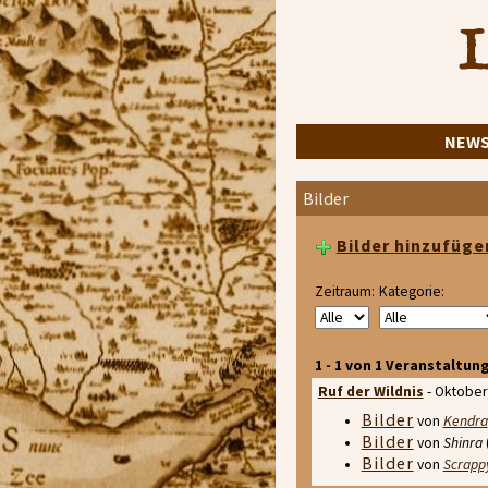
L
NEW
Bilder
Bilder hinzufüge
Zeitraum:
Kategorie:
1 - 1 von 1 Veranstaltun
Ruf der Wildnis
- Oktober
Bilder
von
Kendra
Bilder
von
Shinra
Bilder
von
Scrapp