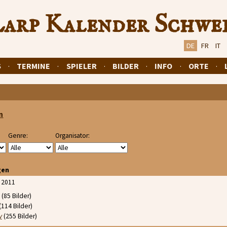
arp Kalender Schwe
DE
FR
IT
S
·
TERMINE
·
SPIELER
·
BILDER
·
INFO
·
ORTE
·
n
Genre:
Organisator:
gen
 2011
(85 Bilder)
(114 Bilder)
y
(255 Bilder)