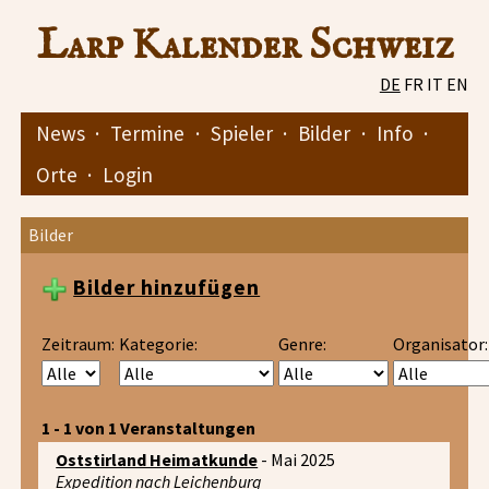
Larp Kalender Schweiz
DE
FR
IT
EN
News
·
Termine
·
Spieler
·
Bilder
·
Info
·
Orte
·
Login
Bilder
Bilder hinzufügen
Zeitraum:
Kategorie:
Genre:
Organisator:
1 - 1 von 1 Veranstaltungen
Oststirland Heimatkunde
- Mai 2025
Expedition nach Leichenburg