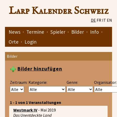
Larp Kalender Schweiz
DE
FR
IT
EN
News
·
Termine
·
Spieler
·
Bilder
·
Info
·
Orte
·
Login
Bilder
Bilder hinzufügen
Zeitraum:
Kategorie:
Genre:
Organisator:
1 - 1 von 1 Veranstaltungen
Westmark IV
- Mai 2019
Das Unentdeckte Land