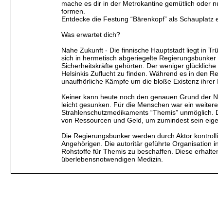
mache es dir in der Metrokantine gemütlich oder n
formen.
Entdecke die Festung “Bärenkopf” als Schauplatz 
Was erwartet dich?
Nahe Zukunft - Die finnische Hauptstadt liegt in 
sich in hermetisch abgeriegelte Regierungsbunker 
Sicherheitskräfte gehörten. Der weniger glücklic
Helsinkis Zuflucht zu finden. Während es in den R
unaufhörliche Kämpfe um die bloße Existenz ihrer
Keiner kann heute noch den genauen Grund der Nuk
leicht gesunken. Für die Menschen war ein weite
Strahlenschutzmedikaments “Themis” unmöglich. D
von Ressourcen und Geld, um zumindest sein eig
Die Regierungsbunker werden durch Aktor kontrolli
Angehörigen. Die autoritär geführte Organisation 
Rohstoffe für Themis zu beschaffen. Diese erhal
überlebensnotwendigen Medizin.