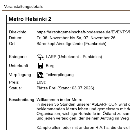
Veranstaltungsdetails
Metro Helsinki 2
Direktinfo:
https://airsoftgemeinschaft-bodensee.de/EVENTS
Datum:
Fr, 06. November bis Sa, 07. November 26
Ort:
Bärenkopf Airsoftgelände (Frankreich)
Kategorie:
LARP (Unbekannt - Punktelos)
Unterkunft:
Burg
Verpflegung:
Teilverpflegung
Preis:
109€
Status:
Plätze Frei (Stand: 03.07.2026)
Beschreibung:
Willkommen in der Metro,
in diesen 36 Stunden unserer ASLARP CON wirst du 
beklemmenden Metro leben und gemeinsam mit deine
Organisation, wichtige Rohstoffe im Ödland zu s
und jeden verteidigen, der deinem Auftrag im Weg 
Kämpfe allein oder mit anderen R.A.T.s, die du vi