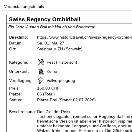
Veranstaltungsdetails
Swiss Regency Orchidball
Ein Jane-Austen Ball mit Hauch von Bridgerton
Direktinfo:
https://www.historictravel.ch/swiss-regency-orchid-b
Datum:
Sa, 01. Mai 27
Ort:
Steinmaur ZH (Schweiz)
Kategorie:
Fest (Historisch)
Unterkunft:
Keine
Verpflegung:
Vollverpflegung
Preis:
160.00 CHF
Plätze:
66 (Total)
Status:
Plätze Frei (Stand: 02.07.2026)
Beschreibung:
Das Ziel der Reise…
…ist ein eleganter, romantischer Regency Ball mit
helvetische Version ist aber eher historisch inspir
umfasst bekannte Longways und Cotillons, aber auc
Walzer, frühe Tangos, Polkas u.a.m. Die Gäste sol