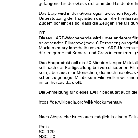
gefangene Bruder Gaius sicher in die Hände der I
Das Larp wird in der Grenzregion zwischen Keyptur
Ünterstützung der Inquisition da, um die Freilas
Zudem scheint es so, dass die Zeugen Pekars durch
OT:
Dieses LARP-Wochenende wird unter anderem für 
anwesenden Filmcrew (max. 6 Personen) ausgeführt
Mockumentary innerhalb unseres LARP-Universums 
dürfen gerne mit Kamera und Crew interagieren. (B
Das Endprodukt soll ein 20 Minuten langer Mittelal
soll nach der Fertigstellung bei verschiedenen Fil
sein; aber auch für Menschen, die noch nie etwas
schon zu genüge. Mit diesem Film wollen wir einen 
innen heraus darstellt.
Die Anmeldung für dieses LARP bedeutet auch die E
https://de.wikipedia.org/wiki/Mockumentary
Nach Absprache ist es auch möglich in einem Zelt
Preis:
SC: 120
NSC: 80