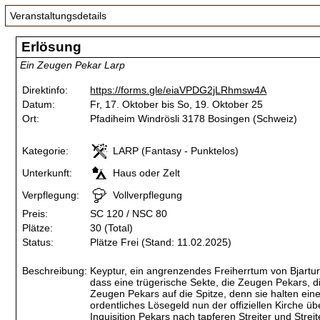
Veranstaltungsdetails
Erlösung
Ein Zeugen Pekar Larp
Direktinfo:
https://forms.gle/eiaVPDG2jLRhmsw4A
Datum:
Fr, 17. Oktober bis So, 19. Oktober 25
Ort:
Pfadiheim Windrösli 3178 Bosingen (Schweiz)
Kategorie:
LARP (Fantasy - Punktelos)
Unterkunft:
Haus oder Zelt
Verpflegung:
Vollverpflegung
Preis:
SC 120 / NSC 80
Plätze:
30 (Total)
Status:
Plätze Frei (Stand: 11.02.2025)
Beschreibung:
Keyptur, ein angrenzendes Freiherrtum von Bjartur,
dass eine trügerische Sekte, die Zeugen Pekars, di
Zeugen Pekars auf die Spitze, denn sie halten einen
ordentliches Lösegeld nun der offiziellen Kirche 
Inquisition Pekars nach tapferen Streiter und Str