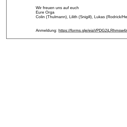
Wir freuen uns auf euch
Eure Orga
Colin (Thulmann), Lilith (Snigill), Lukas (Rodrick/H
Anmeldung:
https://forms.gle/eiaVPDG2jLRhmsw4