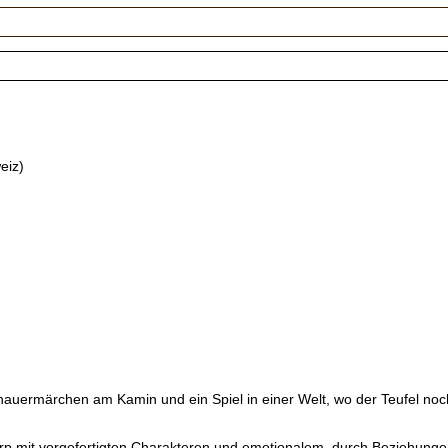
eiz)
auermärchen am Kamin und ein Spiel in einer Welt, wo der Teufel noc
arp mit vorgefertigten Charakteren und emotionalem, durch Beziehungen 