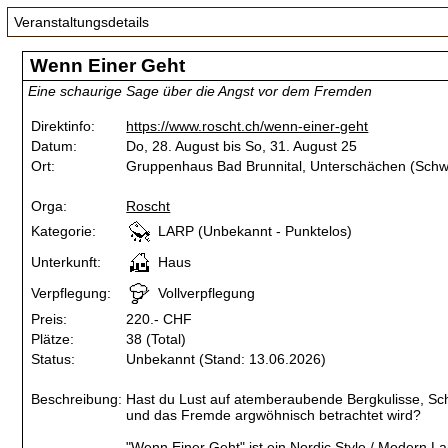
Veranstaltungsdetails
Wenn Einer Geht
Eine schaurige Sage über die Angst vor dem Fremden
Direktinfo:
https://www.roscht.ch/wenn-einer-geht
Datum:
Do, 28. August bis So, 31. August 25
Ort:
Gruppenhaus Bad Brunnital, Unterschächen (Schw
Orga:
Roscht
Kategorie:
LARP (Unbekannt - Punktelos)
Unterkunft:
Haus
Verpflegung:
Vollverpflegung
Preis:
220.- CHF
Plätze:
38 (Total)
Status:
Unbekannt (Stand: 13.06.2026)
Beschreibung:
Hast du Lust auf atemberaubende Bergkulisse, Sch
und das Fremde argwöhnisch betrachtet wird?
"Wenn Einer Geht" ist ein Nordic Style / Modern L