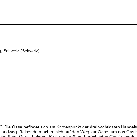
, Schweiz (Schweiz)
i". Die Oase befindet sich am Knotenpunkt der drei wichtigsten Handel
 Landweg. Reisende machen sich auf den Weg zur Oase, um das Gastha
eine Stadt Qurin, bekannt für ihren berühmt-berüchtigten Gewürzmarkt.