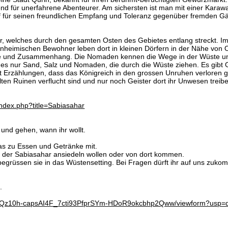
nd für unerfahrene Abenteurer. Am sichersten ist man mit einer Karaw
f für seinen freundlichen Empfang und Toleranz gegenüber fremden Gä
 welches durch den gesamten Osten des Gebietes entlang streckt. Im 
nheimischen Bewohner leben dort in kleinen Dörfern in der Nähe von O
ilie und Zusammenhang. Die Nomaden kennen die Wege in der Wüste und
 es nur Sand, Salz und Nomaden, die durch die Wüste ziehen. Es gibt G
ibt Erzählungen, dass das Königreich in den grossen Unruhen verlore
ten Ruinen verflucht sind und nur noch Geister dort ihr Unwesen treib
/index.php?title=Sabiasahar
 und gehen, wann ihr wollt.
was zu Essen und Getränke mit.
n der Sabiasahar ansiedeln wollen oder von dort kommen.
 begrüssen sie in das Wüstensetting. Bei Fragen dürft ihr auf uns zuko
.
QqQz10h-capsAI4F_7cti93PfprSYm-HDoR9okcbhp2Qww/viewform?usp=d