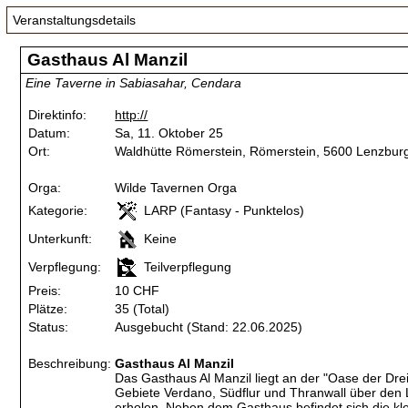
Veranstaltungsdetails
Gasthaus Al Manzil
Eine Taverne in Sabiasahar, Cendara
Direktinfo:
http://
Datum:
Sa, 11. Oktober 25
Ort:
Waldhütte Römerstein, Römerstein, 5600 Lenzburg
Orga:
Wilde Tavernen Orga
Kategorie:
LARP (Fantasy - Punktelos)
Unterkunft:
Keine
Verpflegung:
Teilverpflegung
Preis:
10 CHF
Plätze:
35 (Total)
Status:
Ausgebucht (Stand: 22.06.2025)
Beschreibung:
Gasthaus Al Manzil
Das Gasthaus Al Manzil liegt an der "Oase der Dre
Gebiete Verdano, Südflur und Thranwall über den
erholen. Neben dem Gasthaus befindet sich die kl