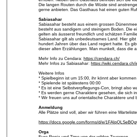
Die langen Routen durch die Wüste sind anstrenge
gerne anbieten. Das Gasthaus hat einen guten Ru
Sabiasahar
Sabiasahar besteht aus einem grossen Dünenmeer,
besteht aus sandigem und steinigem Boden. Die ei
gelten als äusserst freundlich und schätzen Fam
Sabiasahar gilt als unbedeutsames Land. Hier gibt
hundert Jahren über das Land regiert hatte. Es g
dieser alten Erzählungen. Man munkelt, dass die al
Mehr Info zu Cendara:
https://cendara.ch/
Mehr Infos zu Sabiasahar:
https://wiki.cendara.ch
Weitere Infos
* Spielbeginn ist um 15:00, ihr könnt aber kommen
* Spielende ist spätestens 00:00
* Es ist eine Selbstverpflegungs-Con, bringt also 
* Es werden gerne Charaktere gesehen, die sich i
* Wir freuen uns auf orientalische Charaktere und
Anmeldung
Alle Plätze sind voll, aber wir führen eine Warteliste
https://docs.google.com/forms/d/e/1FAIpQLSeB
Orga
Eure Ronja und Timo von der wilden Tavernen