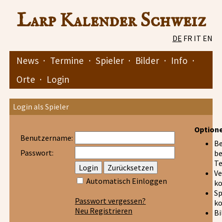
Larp Kalender Schweiz
DE
FR
IT
EN
News
·
Termine
·
Spieler
·
Bilder
·
Info
·
Orte
·
Login
Login als Spieler
Option
Benutzername:
Be
Passwort:
be
T
Ve
Automatisch Einloggen
k
Sp
Passwort vergessen?
ko
Neu Registrieren
Bi