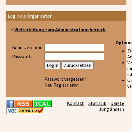
Login als Organisator
»
Weiterleitung zum Administrationsbereich
Option
Benutzername:
Z
Passwort:
Ad
Ve
di
ed
Passwort vergessen?
Or
Neu Registrieren
ve
Kontakt
·
Statistik
·
Darste
llung ändern