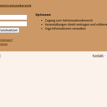
inistrationsbereich
Optionen:
Zugang zum Adminisrationsbereich.
Veranstaltungen direkt eintragen und editier
Orga Informationen verwalten
ergessen?
rieren
Kontakt
·