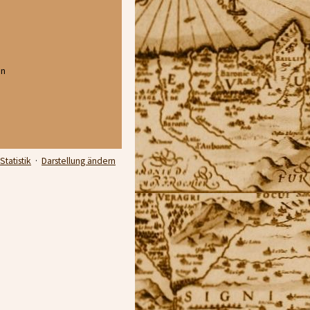
en
Statistik
·
Darstellung ändern