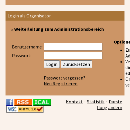
Login als Organisator
»
Weiterleitung zum Administrationsbereich
Option
Benutzername:
Z
Passwort:
Ad
Ve
di
ed
Passwort vergessen?
Or
Neu Registrieren
ve
Kontakt
·
Statistik
·
Darste
llung ändern