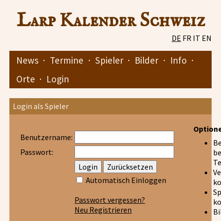
Larp Kalender Schweiz
DE
FR
IT
EN
News
·
Termine
·
Spieler
·
Bilder
·
Info
·
Orte
·
Login
Login als Spieler
Option
Benutzername:
Be
Passwort:
be
T
Ve
Automatisch Einloggen
k
Sp
Passwort vergessen?
ko
Neu Registrieren
Bi