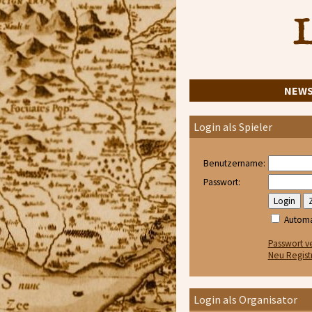
L
NEW
Login als Spieler
Benutzername:
Passwort:
Automa
Passwort v
Neu Regist
Login als Organisator