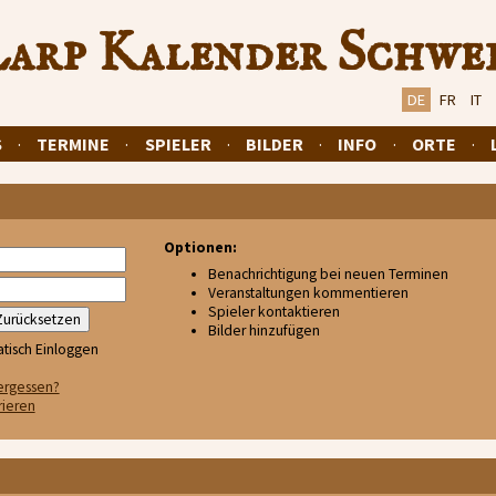
arp Kalender Schwe
DE
FR
IT
S
·
TERMINE
·
SPIELER
·
BILDER
·
INFO
·
ORTE
·
Optionen:
Benachrichtigung bei neuen Terminen
Veranstaltungen kommentieren
Spieler kontaktieren
Bilder hinzufügen
tisch Einloggen
ergessen?
rieren