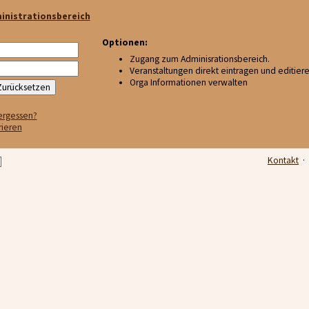
inistrationsbereich
Optionen:
Zugang zum Adminisrationsbereich.
Veranstaltungen direkt eintragen und editier
Orga Informationen verwalten
ergessen?
rieren
Kontakt
·