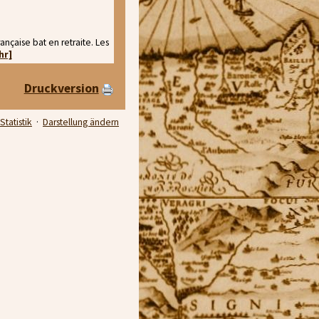
nçaise bat en retraite. Les
hr]
Druckversion
Statistik
·
Darstellung ändern