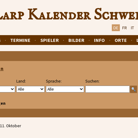
arp Kalender Schwe
DE
FR
IT
S
·
TERMINE
·
SPIELER
·
BILDER
·
INFO
·
ORTE
·
en
Land:
Sprache:
Suchen:
gen
 11. Oktober