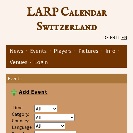
LARP Calendar
Switzerland
DE
FR
IT
EN
News
·
Events
·
Players
·
Pictures
·
Info
·
Venues
·
Login
Events
Add Event
Time:
Catgory:
Country:
Language: