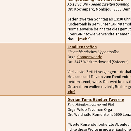
Ab 13:30 Uhr - Jeden zweiten Sonntag
Ort: Kocherpark, Monbijou, 3008 Bern
Jeden zweiten Sonntag ab 13:30 Uhr bi
Kocherpark in Bern unser LARP/Kampf-T
Normalerweise beinhaltet dies gemüt
über LARP sowie verwandte Themen q
das ...
[mehr]
Familientreffen
Ein ambientisches Sippentreffen
Orga:
Sonnenwende
Ort: 3476 Wäckerschwend (Svizzera)
Viel zu viel Zeit ist vergangen – desha
Mezcana und Travato zum Familientref
beiden kennt, weiss: Das wird kein st
Geschichten wollen erzählt, Becher gef
ehr]
Dorian Toms Händler Taverne
Eine Händlertaverne mit Plot
Orga: Wilde Tavernen Orga
Ort: Waldhütte Römerstein, 5600 Lenz
“Werte Reisende, beherzte Abenteure
richte diese Worte in grosser Euphorie 