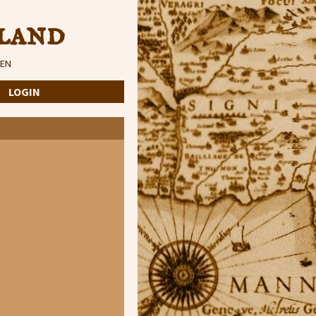
land
EN
·
LOGIN