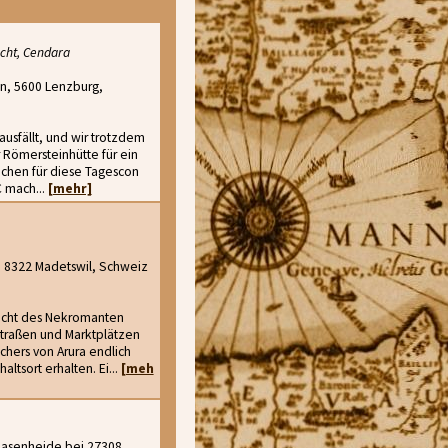
cht, Cendara
n, 5600 Lenzburg,
ausfällt, und wir trotzdem
r Römersteinhütte für ein
uchen für diese Tagescon
C mach...
[mehr]
7, 8322 Madetswil, Schweiz
sicht des Nekromanten
Straßen und Marktplätzen
chers von Arura endlich
ltsort erhalten. Ei...
[meh
Hasenheide bei 27308