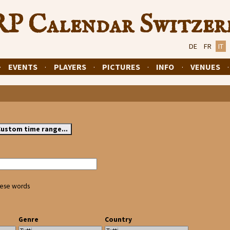
P Calendar Switzer
DE
FR
IT
·
EVENTS
·
PLAYERS
·
PICTURES
·
INFO
·
VENUES
hese words
Genre
Country