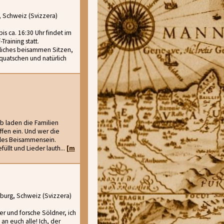
, Schweiz (Svizzera)
s ca. 16:30 Uhr findet im
raining statt.
liches beisammen Sitzen,
uatschen und natürlich
lb laden die Familien
fen ein. Und wer die
illes Beisammensein.
üllt und Lieder lauth...
[m
burg, Schweiz (Svizzera)
r und forsche Söldner, ich
an euch alle! Ich, der