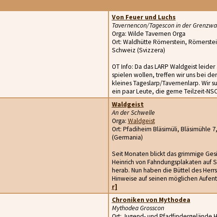
Von Feuer und Luchs
Tavernencon/Tagescon in der Grenzwa
Orga: Wilde Tavernen Orga
Ort: Waldhütte Römerstein, Römerstei
Schweiz (Svizzera)
OT Info: Da das LARP Waldgeist leider 
spielen wollen, treffen wir uns bei de
kleines Tageslarp/Tavernenlarp. Wir s
ein paar Leute, die gerne Teilzeit-NS
Waldgeist
An der Schwelle
Orga:
Waldgeist
Ort: Pfadiheim Bläsimüli, Bläsimühle 
(Germania)
Seit Monaten blickt das grimmige Ge
Heinrich von Fahndungsplakaten auf 
herab. Nun haben die Büttel des Herrs
Hinweise auf seinen möglichen Aufentha
r]
Chroniken von Mythodea
Mythodea Grosscon
Ort: Jugend- und Pfadfindergelände 