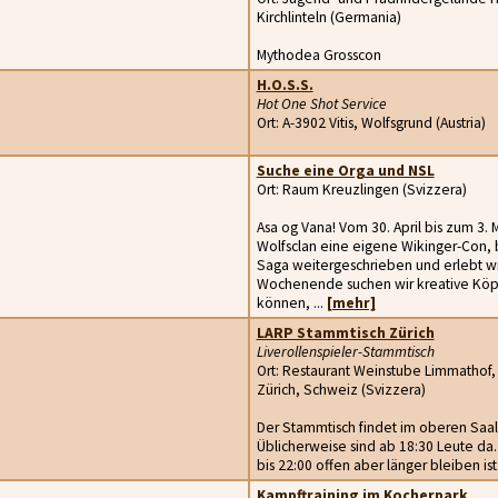
Kirchlinteln (Germania)
Mythodea Grosscon
H.O.S.S.
Hot One Shot Service
Ort: A-3902 Vitis, Wolfsgrund (Austria)
Suche eine Orga und NSL
Ort: Raum Kreuzlingen (Svizzera)
Asa og Vana! Vom 30. April bis zum 3. M
Wolfsclan eine eigene Wikinger-Con, 
Saga weitergeschrieben und erlebt wi
Wochenende suchen wir kreative Köpfe
können, ...
[mehr]
LARP Stammtisch Zürich
Liverollenspieler-Stammtisch
Ort: Restaurant Weinstube Limmathof,
Zürich, Schweiz (Svizzera)
Der Stammtisch findet im oberen Saal
Üblicherweise sind ab 18:30 Leute da. O
bis 22:00 offen aber länger bleiben is
Kampftraining im Kocherpark