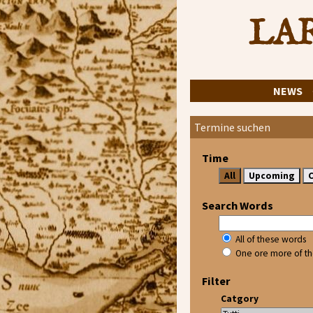
LAR
NEWS
Termine suchen
Time
Search Words
All of these words
One ore more of t
Filter
Catgory