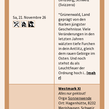
(Svizzera)
“Grünenwald, Land
Sa, 21. Novembre 26
geprägt von den
Narben jüngster
Geschehnisse. Viele
Veränderungen in den
letzten Jahren
wälzten tiefe Furchen
in dein Antlitz, gleich
dem rauen Gebirge im
Osten. Und noch
stehst du als
Leuchtfeuer der
Ordnung hoch i...
[meh
r]
Westmark XI
Alles nur geklaut!
Orga:
Sonnenwende
Ort: Hagenhütte, 8232
Merishausen, Schweiz