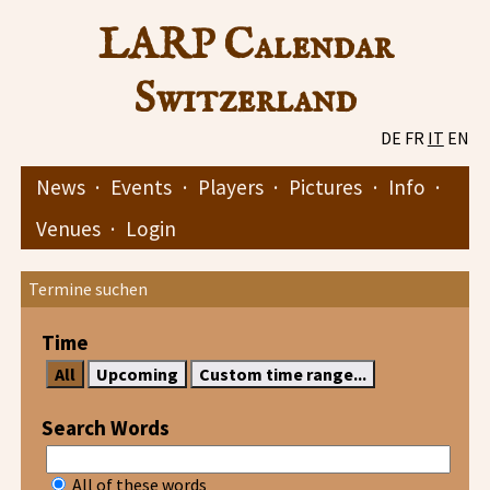
LARP Calendar
Switzerland
DE
FR
IT
EN
News
·
Events
·
Players
·
Pictures
·
Info
·
Venues
·
Login
Termine suchen
Time
Search Words
All of these words