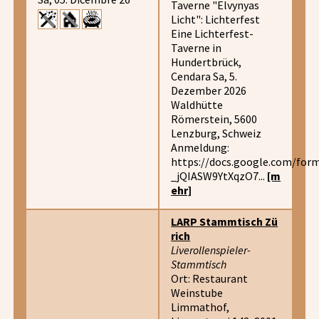
Taverne "Elvynyas
Licht": Lichterfest
Eine Lichterfest-
Taverne in
Hundertbrück,
Cendara Sa, 5.
Dezember 2026
Waldhütte
Römerstein, 5600
Lenzburg, Schweiz
Anmeldung:
https://docs.google.com/fo
_jQIASW9YtXqzO7...
[m
ehr]
LARP Stammtisch Zü
rich
Liverollenspieler-
Stammtisch
Ort: Restaurant
Weinstube
Limmathof,