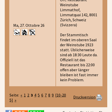
Weinstube
Limmathof,
Limmatquai 142, 8001
Zürich, Schweiz
(Svizzera)
Ma, 27. Ottobre 26
Der Stammtisch
findet im oberen Saal
der Weinstube 1923
statt. Üblicherweise
sind ab 18:30 Leute da.
Offiziell ist das
Restaurant bis 22:00
offen aber länger
bleiben ist fast immer
kein Problem.
Seite:
«
1
2
3
4
5
6
7
8
9
[10-20
Druckversion
5]
»