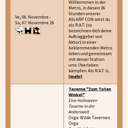
Willkommen in der
Metro, in diesen 36
Stunden unserer
Ve, 06. Novembre -
ASLARP CON wirst du
Sa, 07. Novembre 26
als R.A.T. (so
bezeichnen dich deine
Auftraggeber von
Aktor) in einer
beklemmenden Metro
leben und gemeinsam
mit deiner Station
ums Überleben
kämpfen. Als R.A.T. is...
[mehr]
Taverne "Zum Toten
Winkel"
Eine Halloween
Taverne in der
Anderswelt
Orga: Wilde Tavernen
Orga