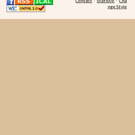
Contact
·
Statistic
·
Cha
nge Style