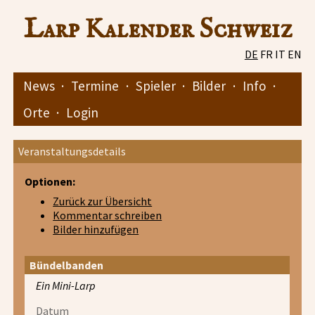
Larp Kalender Schweiz
DE
FR
IT
EN
News
·
Termine
·
Spieler
·
Bilder
·
Info
·
Orte
·
Login
Veranstaltungsdetails
Optionen:
Zurück zur Übersicht
Kommentar schreiben
Bilder hinzufügen
Bündelbanden
Ein Mini-Larp
Datum