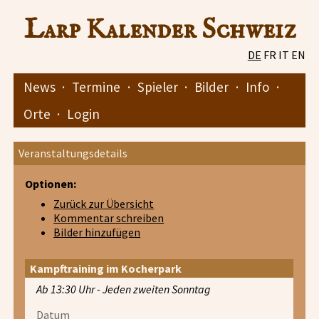
Larp Kalender Schweiz
DE
FR
IT
EN
News
·
Termine
·
Spieler
·
Bilder
·
Info
·
Orte
·
Login
Veranstaltungsdetails
Optionen:
Zurück zur Übersicht
Kommentar schreiben
Bilder hinzufügen
Kampftraining im Kocherpark
Ab 13:30 Uhr - Jeden zweiten Sonntag
Datum