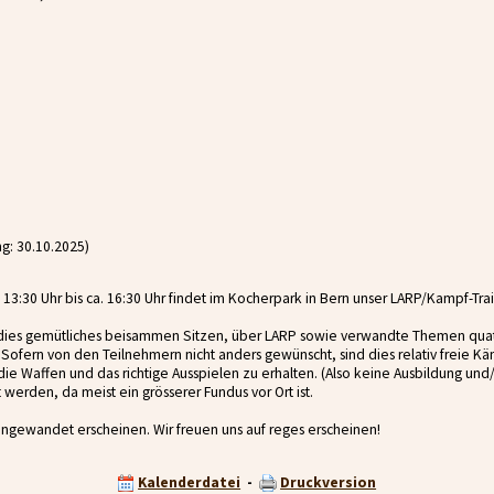
g: 30.10.2025)
:30 Uhr bis ca. 16:30 Uhr findet im Kocherpark in Bern unser LARP/Kampf-Train
dies gemütliches beisammen Sitzen, über LARP sowie verwandte Themen quats
ofern von den Teilnehmern nicht anders gewünscht, sind dies relativ freie 
die Waffen und das richtige Ausspielen zu erhalten. (Also keine Ausbildung und/
erden, da meist ein grösserer Fundus vor Ort ist.
gewandet erscheinen. Wir freuen uns auf reges erscheinen!
Kalenderdatei
-
Druckversion