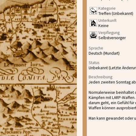
Kategorie
Treffen (Unbekannt)
Unterkunft
Keine
Verpflegung
Selbstversorger
Sprache
Deutsch (Mundart)
Status
Unbekannt (Letzte Änderun
Beschreibung
Jeden zweiten Sonntag ab 13
Normalerweise beinhaltet 
Kämpfen mit LARP-Waffen. S
darum geht, ein Gefühl für 
Waffen können ausprobiert w
Man kann gewandet oder un