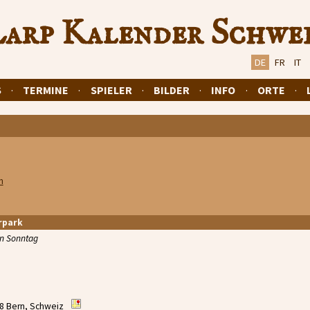
arp Kalender Schwe
DE
FR
IT
S
·
TERMINE
·
SPIELER
·
BILDER
·
INFO
·
ORTE
·
n
rpark
en Sonntag
08 Bern, Schweiz