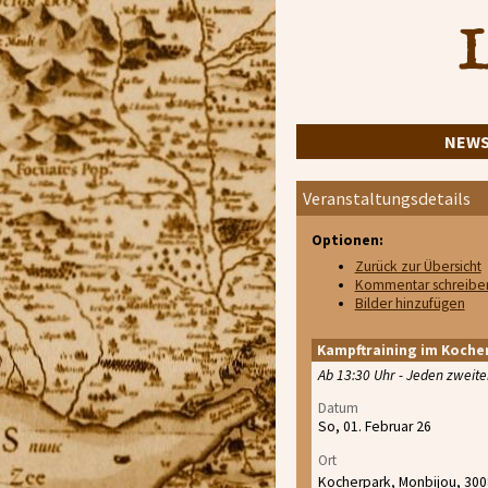
L
NEW
Veranstaltungsdetails
Optionen:
Zurück zur Übersicht
Kommentar schreibe
Bilder hinzufügen
Kampftraining im Koche
Ab 13:30 Uhr - Jeden zweit
Datum
So, 01. Februar 26
Ort
Kocherpark, Monbijou, 30