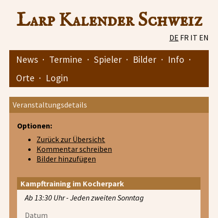
Larp Kalender Schweiz
DE
FR
IT
EN
News
·
Termine
·
Spieler
·
Bilder
·
Info
·
Orte
·
Login
Veranstaltungsdetails
Optionen:
Zurück zur Übersicht
Kommentar schreiben
Bilder hinzufügen
Kampftraining im Kocherpark
Ab 13:30 Uhr - Jeden zweiten Sonntag
Datum