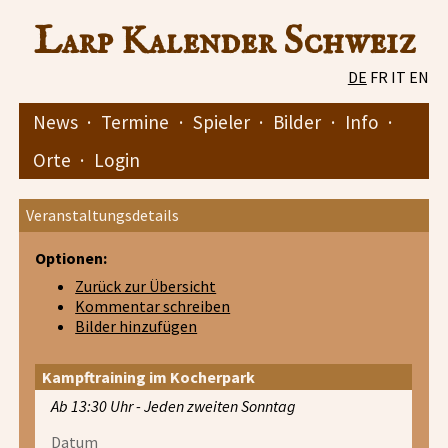
Larp Kalender Schweiz
DE
FR
IT
EN
News
·
Termine
·
Spieler
·
Bilder
·
Info
·
Orte
·
Login
Veranstaltungsdetails
Optionen:
Zurück zur Übersicht
Kommentar schreiben
Bilder hinzufügen
Kampftraining im Kocherpark
Ab 13:30 Uhr - Jeden zweiten Sonntag
Datum