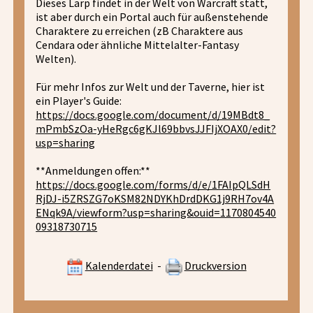
Dieses Larp findet in der Welt von Warcraft statt,
ist aber durch ein Portal auch für außenstehende
Charaktere zu erreichen (zB Charaktere aus
Cendara oder ähnliche Mittelalter-Fantasy
Welten).
Für mehr Infos zur Welt und der Taverne, hier ist
ein Player's Guide:
https://docs.google.com/document/d/19MBdt8_
mPmbSzOa-yHeRgc6gKJl69bbvsJJFIjXOAX0/edit?
usp=sharing
**Anmeldungen offen:**
https://docs.google.com/forms/d/e/1FAIpQLSdH
RjDJ-i5ZRSZG7oKSM82NDYKhDrdDKG1j9RH7ov4A
ENqk9A/viewform?usp=sharing&ouid=1170804540
09318730715
Kalenderdatei
-
Druckversion