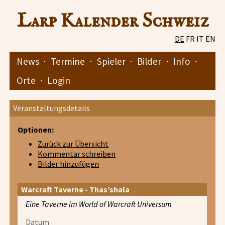
Larp Kalender Schweiz
DE
FR
IT
EN
News
·
Termine
·
Spieler
·
Bilder
·
Info
·
Orte
·
Login
Veranstaltungsdetails
Optionen:
Zurück zur Übersicht
Kommentar schreiben
Bilder hinzufügen
Warcraft Taverne - Thas’shala
Eine Taverne im World of Warcraft Universum
Datum