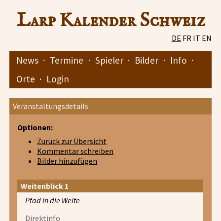
Larp Kalender Schweiz
DE
FR
IT
EN
News
·
Termine
·
Spieler
·
Bilder
·
Info
·
Orte
·
Login
Veranstaltungsdetails
Optionen:
Zurück zur Übersicht
Kommentar schreiben
Bilder hinzufügen
Weitenblick 1
Pfad in die Weite
Direktinfo