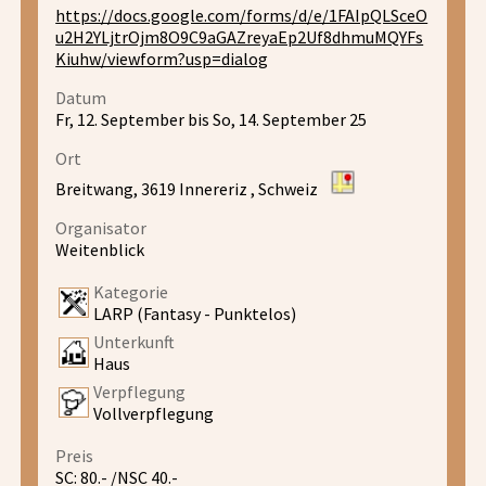
https://docs.google.com/forms/d/e/1FAIpQLSceO
u2H2YLjtrOjm8O9C9aGAZreyaEp2Uf8dhmuMQYFs
Kiuhw/viewform?usp=dialog
Datum
Fr, 12. September bis So, 14. September 25
Ort
Breitwang, 3619 Innereriz , Schweiz
Organisator
Weitenblick
Kategorie
LARP (Fantasy - Punktelos)
Unterkunft
Haus
Verpflegung
Vollverpflegung
Preis
SC: 80.- /NSC 40.-