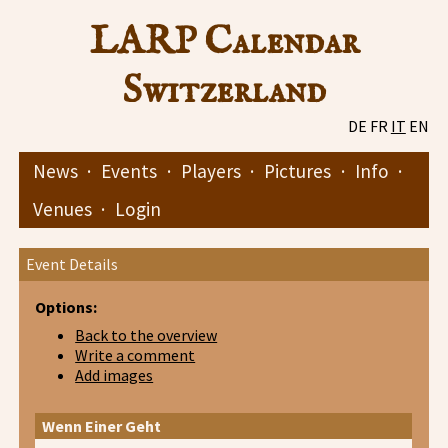
LARP Calendar
Switzerland
DE
FR
IT
EN
News
·
Events
·
Players
·
Pictures
·
Info
·
Venues
·
Login
Event Details
Options:
Back to the overview
Write a comment
Add images
Wenn Einer Geht