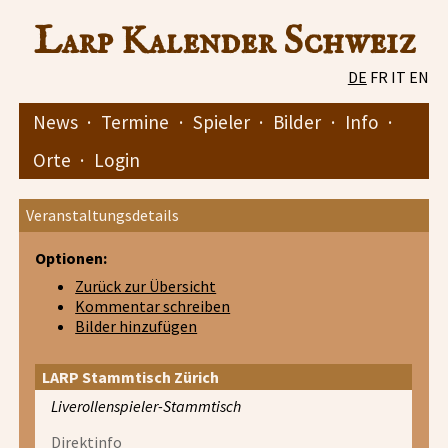
Larp Kalender Schweiz
DE
FR
IT
EN
News
·
Termine
·
Spieler
·
Bilder
·
Info
·
Orte
·
Login
Veranstaltungsdetails
Optionen:
Zurück zur Übersicht
Kommentar schreiben
Bilder hinzufügen
LARP Stammtisch Zürich
Liverollenspieler-Stammtisch
Direktinfo