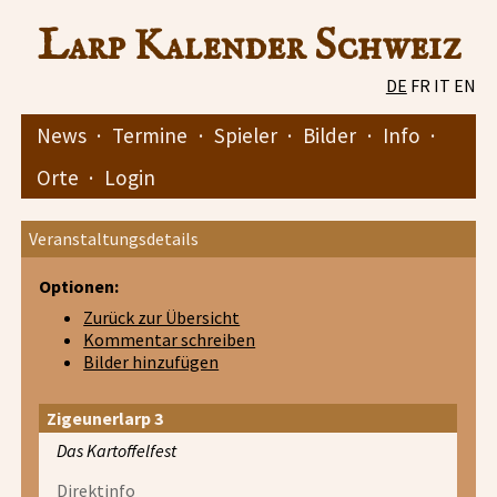
Larp Kalender Schweiz
DE
FR
IT
EN
News
·
Termine
·
Spieler
·
Bilder
·
Info
·
Orte
·
Login
Veranstaltungsdetails
Optionen:
Zurück zur Übersicht
Kommentar schreiben
Bilder hinzufügen
Zigeunerlarp 3
Das Kartoffelfest
Direktinfo