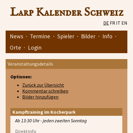
Larp Kalender Schweiz
DE
FR
IT
EN
News
·
Termine
·
Spieler
·
Bilder
·
Info
·
Orte
·
Login
Veranstaltungsdetails
Optionen:
Zurück zur Übersicht
Kommentar schreiben
Bilder hinzufügen
Kampftraining im Kocherpark
Ab 13:30 Uhr - jeden zweiten Sonntag
Direktinfo