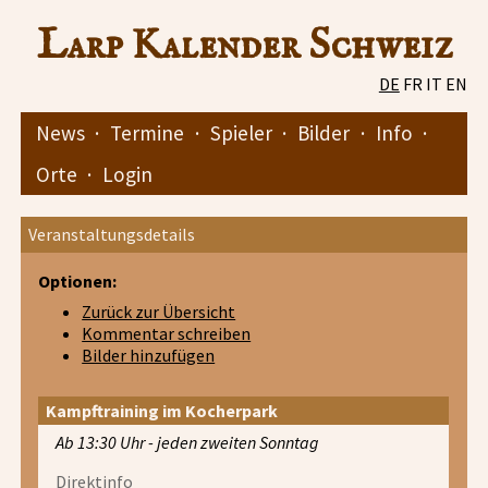
Larp Kalender Schweiz
DE
FR
IT
EN
News
·
Termine
·
Spieler
·
Bilder
·
Info
·
Orte
·
Login
Veranstaltungsdetails
Optionen:
Zurück zur Übersicht
Kommentar schreiben
Bilder hinzufügen
Kampftraining im Kocherpark
Ab 13:30 Uhr - jeden zweiten Sonntag
Direktinfo