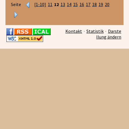
Seite
[1-10]
11
12
13
14
15
16
17
18
19
20
Kontakt
·
Statistik
·
Darste
llung ändern