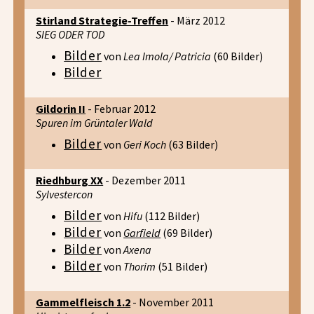
Stirland Strategie-Treffen
- März 2012
SIEG ODER TOD
Bilder
von
Lea Imola/ Patricia
(60 Bilder)
Bilder
Gildorin II
- Februar 2012
Spuren im Grüntaler Wald
Bilder
von
Geri Koch
(63 Bilder)
Riedhburg XX
- Dezember 2011
Sylvestercon
Bilder
von
Hifu
(112 Bilder)
Bilder
von
Garfield
(69 Bilder)
Bilder
von
Axena
Bilder
von
Thorim
(51 Bilder)
Gammelfleisch 1.2
- November 2011