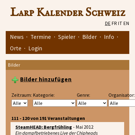
Larp Kalender Schweiz
DE
FR
IT
EN
News
·
Termine
·
Spieler
·
Bilder
·
Info
·
Orte
·
Login
Bilder
Bilder hinzufügen
Zeitraum:
Kategorie:
Genre:
Organisator:
111 - 120 von 191 Veranstaltungen
SteamHEAD: Bergfrühling
- Mai 2012
Ein dampfbetriebenes Live der Chipheads