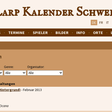
arp Kalender Schwe
DE
FR
IT
S
·
TERMINE
·
SPIELER
·
BILDER
·
INFO
·
ORTE
·
n
Genre:
Organisator:
taltungen
-Hintergrund)
- Februar 2013
 Ocana