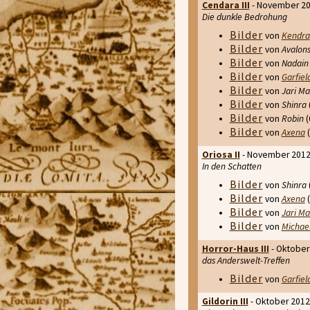
Cendara III
- November 2
Die dunkle Bedrohung
Bilder
von
Kendra
Bilder
von
Avalons
Bilder
von
Nadain
Bilder
von
Garfiel
Bilder
von
Jari Ma
Bilder
von
Shinra
Bilder
von
Robin
(
Bilder
von
Axena
(
Oriosa II
- November 201
In den Schatten
Bilder
von
Shinra
Bilder
von
Axena
(
Bilder
von
Jari Ma
Bilder
von
Michae
Horror-Haus III
- Oktober
das Anderswelt-Treffen
Bilder
von
Garfiel
Gildorin III
- Oktober 2012