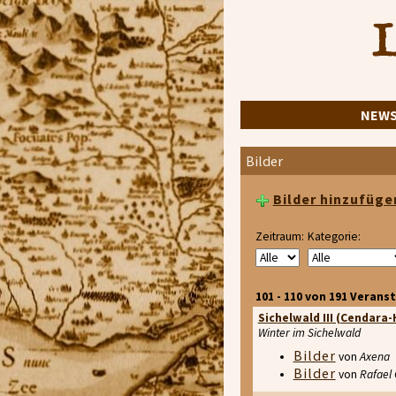
L
NEW
Bilder
Bilder hinzufüge
Zeitraum:
Kategorie:
101 - 110 von 191 Verans
Sichelwald III (Cendara
Winter im Sichelwald
Bilder
von
Axena
Bilder
von
Rafael