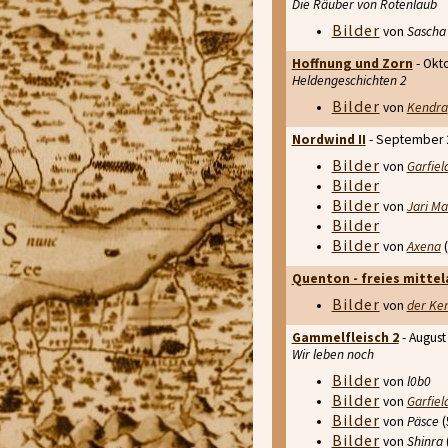
Die Räuber von Rotenlaub
Bilder
von
Sascha 
Hoffnung und Zorn
- Okt
Heldengeschichten 2
Bilder
von
Kendra
Nordwind II
- September 
Bilder
von
Garfiel
Bilder
Bilder
von
Jari Ma
Bilder
Bilder
von
Axena
(
Quenton - freies mittel
Bilder
von
der Ken
Gammelfleisch 2
- August
Wir leben noch
Bilder
von
l0b0
Bilder
von
Garfiel
Bilder
von
Päsce
(
Bilder
von
Shinra